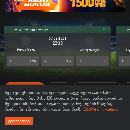
ლიგა პროფესიონალი
+1123
ლ
07.08.2026
22:30
როსარიო
ალდოსივი
ინ
ცენტრალი
1
1.45
X
3.5
2
7
1
TOP თამაშები
ახალი
ახლა თამაშობენ
C
ჩვენ ვიყენებთ Cookie ფაილებს საუკეთესო სათამაშო
გამოცდილების შესაქმნელად. ვებგვერდით სარგებლობით
შენ ეთანხმები Cookie ფაილების გამოყენების წესებს,
რომლებიც მითითებულია ვებგვერდზე
Cookie პოლიტიკა.
ვეთანხმები